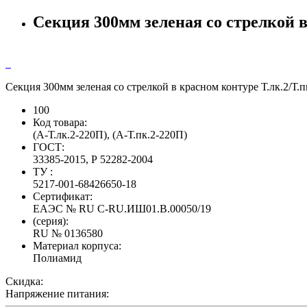
Секция 300мм зеленая со стрелкой в
Секция 300мм зеленая со стрелкой в красном контуре Т.лк.2/Т.пк
100
Код товара:
(А-Т.лк.2-220П), (А-Т.пк.2-220П)
ГОСТ:
33385-2015, Р 52282-2004
ТУ :
5217-001-68426650-18
Сертификат:
ЕАЭС № RU С-RU.ИШ01.В.00050/19
(серия):
RU № 0136580
Материал корпуса:
Полиамид
Скидка:
Напряжение питания: