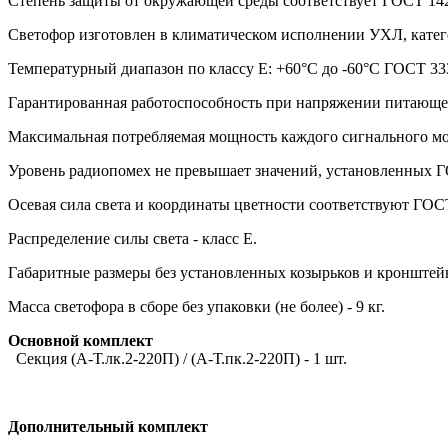
Степень защиты от окружающей среды соответствует ГОСТ 1425
Светофор изготовлен в климатическом исполнении УХЛ, катег
Температурный диапазон по классу Е: +60°С до -60°С ГОСТ 33
Гарантированная работоспособность при напряжении питающей 
Максимальная потребляемая мощность каждого сигнального мо
Уровень радиопомех не превышает значений, установленных Г
Осевая сила света и координаты цветности соответствуют ГОС
Распределение силы света - класс Е.
Габаритные размеры без установленных козырьков и кронште
Масса светофора в сборе без упаковки (не более) - 9 кг.
Основной комплект
Секция (А-Т.лк.2-220П) / (А-Т.пк.2-220П) - 1 шт.
Дополнительный комплект