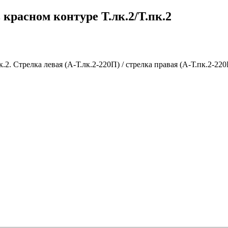
 красном контуре Т.лк.2/Т.пк.2
.2. Стрелка левая (А-Т.лк.2-220П) / стрелка правая (А-Т.пк.2-22