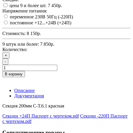
цена 9 и более шт.
7 450р.
Напряжение питания:
переменное 230В 50Гц (-220П)
постоянное +12...+24В (+24П)
Стоимость:
8 150р.
9 штук или более: 7 850р.
Количество:
+
-
В корзину
Описание
Документация
Секция 200мм С-Т.6.1 красная
Секции +24П Паспорт с чертехом.pdf
Секции -220П Паспорт
с чертехом.pdf
Сопутствующие товары