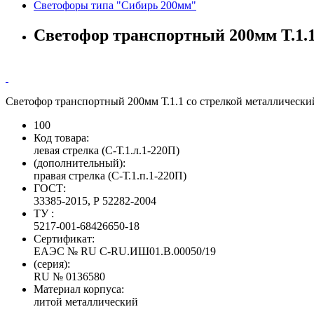
Светофоры типа "Сибирь 200мм"
Светофор транспортный 200мм Т.1.1
Светофор транспортный 200мм Т.1.1 со стрелкой металлически
100
Код товара:
левая стрелка (С-Т.1.л.1-220П)
(дополнительный):
правая стрелка (С-Т.1.п.1-220П)
ГОСТ:
33385-2015, Р 52282-2004
ТУ :
5217-001-68426650-18
Сертификат:
ЕАЭС № RU С-RU.ИШ01.В.00050/19
(серия):
RU № 0136580
Материал корпуса:
литой металлический