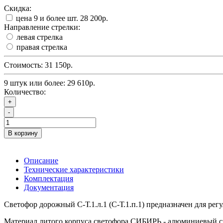
Скидка:
цена 9 и более шт.
28 200р.
Направление стрелки:
левая стрелка
правая стрелка
Стоимость:
31 150р.
9 штук или более: 29 610р.
Количество:
+
-
В корзину
Описание
Технические характеристики
Комплектация
Документация
Светофор дорожный С-Т.1.л.1 (С-Т.1.п.1) предназначен для р
Материал литого корпуса светофора СИБИРЬ - алюминиевый с